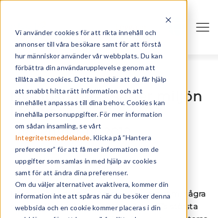
Logga in
Vi använder cookies för att rikta innehåll och
annonser till våra besökare samt för att förstå
hur människor använder vår webbplats. Du kan
förbättra din användarupplevelse genom att
tillåta alla cookies. Detta innebär att du får hjälp
att snabbt hitta rätt information och att
Nya lösningar sätter miljön
innehållet anpassas till dina behov. Cookies kan
i fokus
innehålla personuppgifter. För mer information
om sådan insamling, se vårt
- december 19, 2019
Integritetsmeddelande
. Klicka på ”Hantera
preferenser” för att få mer information om de
uppgifter som samlas in med hjälp av cookies
samt för att ändra dina preferenser.
Om du väljer alternativet avaktivera, kommer din
I den småländska bruksorten Klavreström, några
information inte att spåras när du besöker denna
mil utanför Växjö, ligger ett av 3stepIT’s största
webbsida och en cookie kommer placeras i din