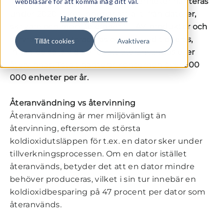
logistikcenter. Här ska 260 000 enheter hanteras
webbläsare för att komma ihåg ditt val.
under 2020 vilket innebär att allt ifrån datorer,
Hantera preferenser
skrivare och mobiltelefoner till AV-produkter och
servrar säkerhetsraderas och rekonditioneras,
Tillåt cookies
Avaktivera
innan de säljs vidare för att återanvändas eller
återvinnas. Totalt hanterar koncernen över 500
000 enheter per år.
Återanvändning vs återvinning
Återanvändning är mer miljövänligt än
återvinning, eftersom de största
koldioxidutsläppen för t.ex. en dator sker under
tillverkningsprocessen. Om en dator istället
återanvänds, betyder det att en dator mindre
behöver produceras, vilket i sin tur innebär en
koldioxidbesparing på 47 procent per dator som
återanvänds.