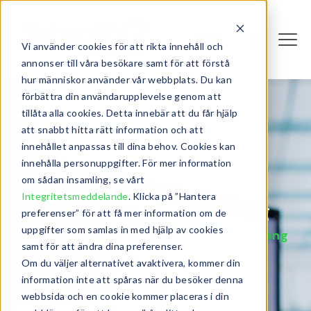
Sv
Login
Vi använder cookies för att rikta innehåll och
annonser till våra besökare samt för att förstå
hur människor använder vår webbplats. Du kan
förbättra din användarupplevelse genom att
tillåta alla cookies. Detta innebär att du får hjälp
att snabbt hitta rätt information och att
innehållet anpassas till dina behov. Cookies kan
innehålla personuppgifter. För mer information
om sådan insamling, se vårt
Integritetsmeddelande
. Klicka på ”Hantera
Medicin­teknisk utrustning
preferenser” för att få mer information om de
uppgifter som samlas in med hjälp av cookies
Med våra finansieringslösningar får ni
tillgång
samt för att ändra dina preferenser.
till den utrustning som din verksamhet
Om du väljer alternativet avaktivera, kommer din
behöver
och betalar i takt med att den
används.
information inte att spåras när du besöker denna
webbsida och en cookie kommer placeras i din