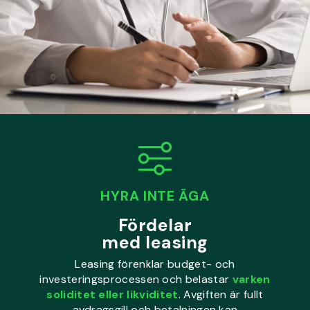
HYRA INTE ÄGA
Fördelar
med leasing
Leasing förenklar budget- och
investeringsprocessen och belastar
varken
soliditet eller likviditet
. Avgiften är fullt
avdragsgill och betalningen kan