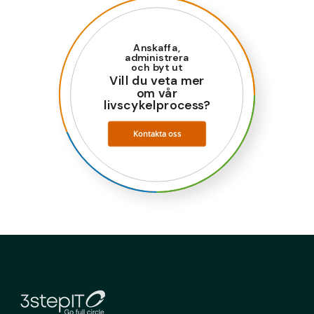
Anskaffa,
administrera
och byt ut
Vill du veta mer
om vår
livscykelprocess?
Kontakta oss