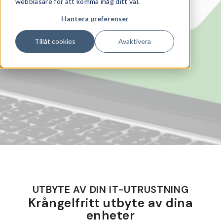
webbläsare för att komma ihåg ditt val.
hållbart sätt, samtidigt som vi förenklar
utbytesprocessen för dig.
Hantera preferenser
Tillåt cookies
Avaktivera
UTBYTE AV DIN IT-UTRUSTNING
Krångelfritt utbyte av dina
enheter