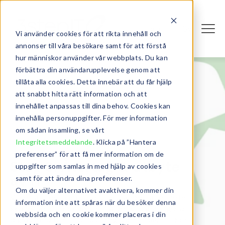
Sv
Login
Vi använder cookies för att rikta innehåll och
annonser till våra besökare samt för att förstå
hur människor använder vår webbplats. Du kan
förbättra din användarupplevelse genom att
tillåta alla cookies. Detta innebär att du får hjälp
att snabbt hitta rätt information och att
innehållet anpassas till dina behov. Cookies kan
innehålla personuppgifter. För mer information
om sådan insamling, se vårt
Integritetsmeddelande
. Klicka på ”Hantera
preferenser” för att få mer information om de
Steg 3: Återtag & utbyte
uppgifter som samlas in med hjälp av cookies
av IT
samt för att ändra dina preferenser.
Om du väljer alternativet avaktivera, kommer din
Vi vet att det kan vara stressande när enheter
information inte att spåras när du besöker denna
ska bytas ut och därför hjälper vi dig att göra
webbsida och en cookie kommer placeras i din
dig av med din IT-utrustning på ett säkert och