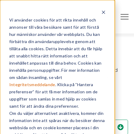
Logga in
Vi använder cookies för att rikta innehåll och
annonser till våra besökare samt för att förstå
hur människor använder vår webbplats. Du kan
förbättra din användarupplevelse genom att
tillåta alla cookies. Detta innebär att du får hjälp
att snabbt hitta rätt information och att
Blogg
innehållet anpassas till dina behov. Cookies kan
Här hittar du guider och rapporter fyllda med
innehålla personuppgifter. För mer information
om sådan insamling, se vårt
fakta och insikter om de senaste affärs- och
Integritetsmeddelande
. Klicka på ”Hantera
tekniktrenderna.
preferenser” för att få mer information om de
uppgifter som samlas in med hjälp av cookies
samt för att ändra dina preferenser.
Kategorisök
Om du väljer alternativet avaktivera, kommer din
information inte att spåras när du besöker denna
webbsida och en cookie kommer placeras i din