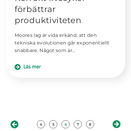
förbättrar
produktiviteten
Moores lag är vida erkänd, att den
tekniska evolutionen går exponentiellt
snabbare. Något som är...
Läs mer
4
5
6
7
8