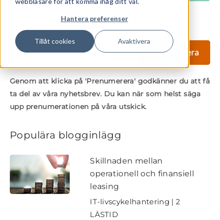
webbläsare för att komma ihåg ditt val.
Hantera preferenser
PRENUMERERA PÅ VÅR BLOGG
Tillåt cookies
Avaktivera
Genom att klicka på 'Prenumerera' godkänner du att få
ta del av våra nyhetsbrev. Du kan när som helst säga
upp prenumerationen på våra utskick.
Populära blogginlägg
Skillnaden mellan
operationell och finansiell
leasing
IT-livscykelhantering | 2
LÄSTID